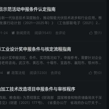
点示范活动申报条件认定指南
与新一代信息技术深度融合，推动智能光伏技术进步和行业应用，根
展行动计划（2021—2025年）》（工信部联电子〔2021〕226
息化部、住房和城乡建设部、交通运输部、农业农村部...
01-24
新闻资讯
阅读(1541)
去评论
赞(
1
)


优秀工业设计奖申报条件与核定流程指南
业设计奖申报流程、条件、奖项情况如下，申报参考，需要针对企业
目老师咨询，武汉市、黄石市、十堰市、宜昌市、襄阳市、鄂州市、
市、黄冈市、咸宁市、随州市、恩施土家族苗族自治州、仙桃市、
04
政策法规
阅读(1230)
去评论
赞(
0
)


粮油加工技术改造项目申报条件与审核程序
改局、粮食局): 为贯彻落实《财政部 国家粮食和物资储备局关于深
见》(财建〔2021〕177号)、《省委办公厅 省政府办公厅关于培
意见》(鄂办发〔2021〕10号)、...