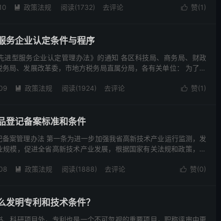
10
政策法规
阅读(1732)
去评论
赞(
1
)


服务企业认定条件与程序
先进型服务企业认定管理办法》的通知 各区科技局、商务局、财政
税务局、发展改革委，市地方税务局直属分局，各有关单位： 为了进
市技术先进型服务企业认定管理工作，促进企业提升技术创新与...
09
政策法规
阅读(1924)
去评论
赞(
1
)


品登记备案标准和条件
记备案管理办法 第一条为进一步加强我省高新技术产业运行监测，发
业规模，促进全省高新技术产业发展，根据国家有关法规和政策，结
定本办法。 第二条本办法适用于湖北省范围内高新技术产品的...
08
政策法规
阅读(1888)
去评论
赞(
0
)


么发明专利和技术条件？
书、科研项目外，专利也是一个不可忽视的重要项目，职称评审中更