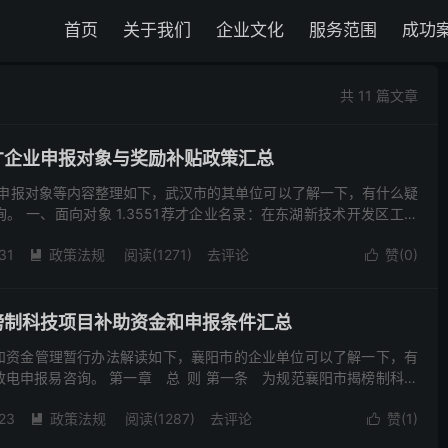
首页
关于我们
企业文化
服务范围
成功
共 11 篇文章
荐才企业申报对象与奖励补贴政策汇总
业申报对象等内容整理如下，武汉市的其单位可以了解一下，有什么疑
。 一、面向对象 1.3551荐才企业名录：在东湖新技术开发区工商
企业积分评价系统预判积分达60分及以上的各类别...
31
政策法规
阅读(1271)
去评论
赞(
0
)


揭榜制科技项目补助资金和申报条件汇总
和资金管理暂行办法解读如下，襄阳市的企业单位可以了解一下，有
电申报易咨询。 第一章 总 则 第一条 为规范襄阳市揭榜制科技
理，切实提高揭榜制科技项目财政补助资金（以下简称补助...
23
政策法规
阅读(1287)
去评论
赞(
1
)

