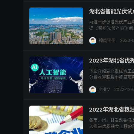
湖北省智能光伏试
为进一步促进光伏产业
据《智能光伏产业创新发
号）工作部署，工业和信
神风仙圣
2023-
2023年湖北省
下面介绍湖北省优秀工
分析欢迎联系申报易项
荆门市、孝感市、荆州
企业V
2022-12-
天...
2022年湖北省
各市、州、县发改委(发
入推进优质粮食工程的意
育壮大农业产业化龙头企业的