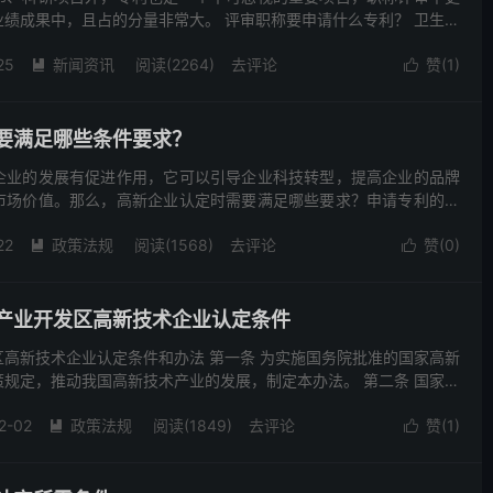
绩成果中，且占的分量非常大。 评审职称要申请什么专利？ 卫生系
技)师、主任中医师专业技术职务评审条件：“获得与本专...
25
新闻资讯
阅读(2264)
去评论
赞(
1
)


要满足哪些条件要求？
企业的发展有促进作用，它可以引导企业科技转型，提高企业的品牌
市场价值。那么，高新企业认定时需要满足哪些要求？申请专利的时
呢？下面我们就“高新企业认定的必需要求与申请专利的注意要点...
22
政策法规
阅读(1568)
去评论
赞(
0
)


产业开发区高新技术企业认定条件
高新技术企业认定条件和办法 第一条 为实施国务院批准的国家高新
规定，推动我国高新技术产业的发展，制定本办法。 第二条 国家高
简称开发区）内的高新技术企业，按照本办法认定。 第...
2-02
政策法规
阅读(1849)
去评论
赞(
1
)

