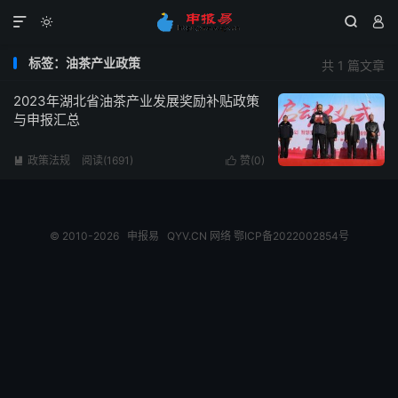




标签：油茶产业政策
共 1 篇文章
2023年湖北省油茶产业发展奖励补贴政策
与申报汇总
政策法规
阅读(1691)
赞(
0
)


© 2010-2026
申报易
QYV.CN
网络
鄂ICP备2022002854号