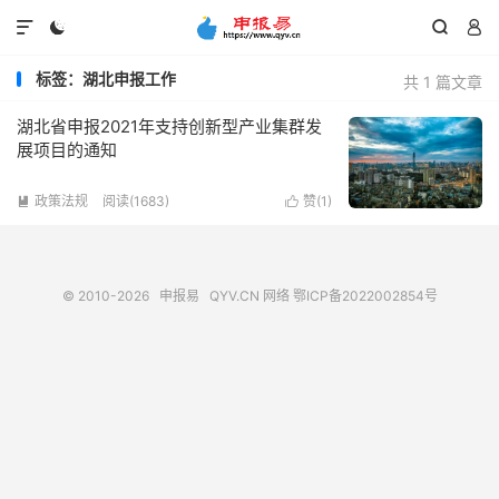




标签：湖北申报工作
共 1 篇文章
湖北省申报2021年支持创新型产业集群发
展项目的通知
政策法规
阅读(1683)
赞(
1
)


© 2010-2026
申报易
QYV.CN
网络
鄂ICP备2022002854号