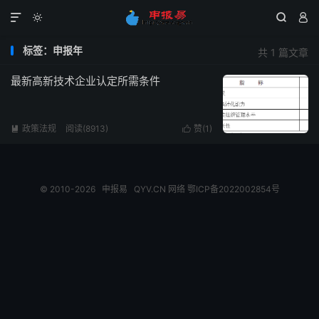




标签：申报年
共 1 篇文章
最新高新技术企业认定所需条件
政策法规
阅读(8913)
赞(
1
)


© 2010-2026
申报易
QYV.CN
网络
鄂ICP备2022002854号