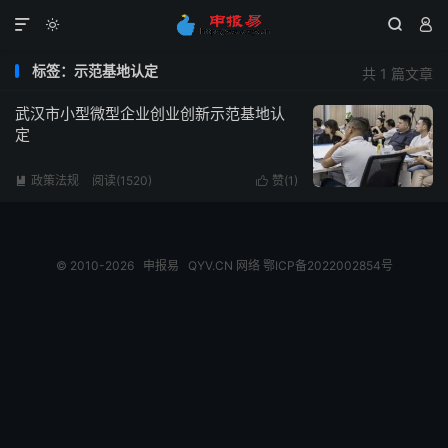




标签：示范基地认定
共 1 篇文章
武汉市小型微型企业创业创新示范基地认
定
政策法规
阅读(1520)
赞(
1
)


© 2010-2026
申报易
QYV.CN
网络
鄂ICP备2022002854号