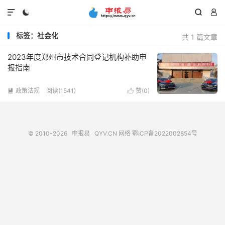




标签：社会化
共 1 篇文章
2023年度郑州市技术合同登记机构补助申
报指南
政策法规
阅读(1541)
赞(
0
)


© 2010-2026
申报易
QYV.CN
网络
鄂ICP备2022002854号