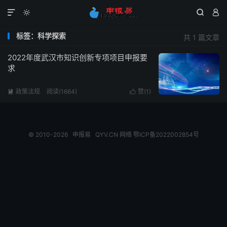




标签：科学探索
共 1 篇文章
2022年度武汉市知识创新专项项目申报要
求
政策法规
阅读(1664)
赞(
1
)


© 2010-2026
申报易
QYV.CN
网络
鄂ICP备2022002854号