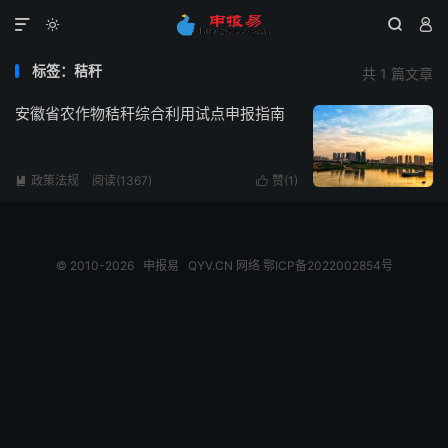




标签：秸秆
共 1 篇文章
安徽省农作物秸秆综合利用试点申报指南
政策法规
阅读(1367)
赞(
1
)


© 2010-2026
申报易
QYV.CN
网络
鄂ICP备2022002854号