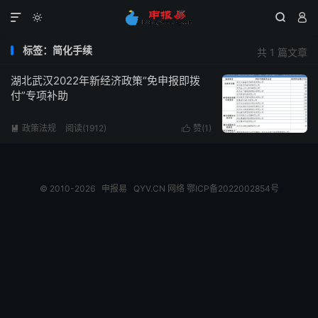




标签：简化手续
共 1 篇文章
湖北武汉2022年新经济政策“免申报即拨
付”专项补助
政策法规
阅读(1912)
赞(
1
)


© 2010-2026
申报易
QYV.CN
网络
鄂ICP备2022002854号