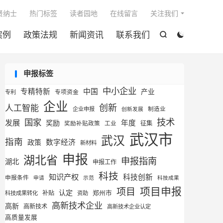

贤纳士
热门标签
读者园地
在线留言
关注我们
案例
政策法规
新闻资讯
联系我们


申报标签
中小企业
专精特新
中国
产业
专利
专项资金
企业
创新
人工智能
企业申报
制造业
创新发展
技术
国家
发展
奖励
年度
征集
奖励补贴政策
工业
武汉市
武汉
指南
数字经济
政策
新材料
申报
湖北省
申报指南
湖北
申报工作
科技
知识产权
科技创新
申报条件
申请
示范
科技成果
项目申报
项目
认定
补贴
郑州市
科技成果转化
资助
高新技术企业
高新
高新技术
高新技术企业认定
高质量发展