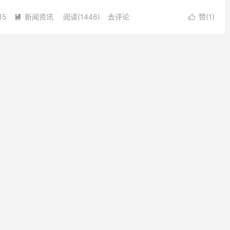
高新区成果转化联络员相关工作。 经过申报、内部商议，...
15
新闻资讯
阅读(1446)
去评论
赞(
1
)

