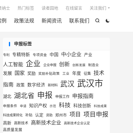

贤纳士
热门标签
读者园地
在线留言
关注我们
案例
政策法规
新闻资讯
联系我们


申报标签
中小企业
专精特新
中国
产业
专利
专项资金
企业
创新
人工智能
企业申报
制造业
创新发展
技术
国家
发展
奖励
年度
征集
奖励补贴政策
工业
武汉市
武汉
指南
数字经济
政策
新材料
申报
湖北省
申报指南
湖北
申报工作
科技
知识产权
科技创新
申报条件
申请
示范
科技成果
项目申报
项目
认定
补贴
郑州市
科技成果转化
资助
高新技术企业
高新
高新技术
高新技术企业认定
高质量发展