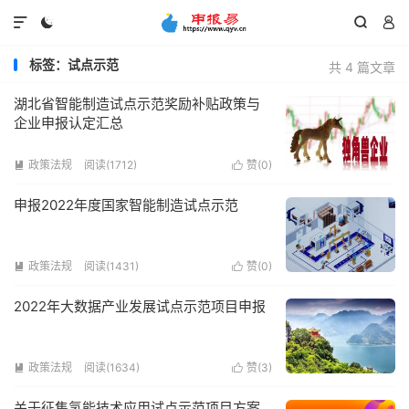




标签：试点示范
共 4 篇文章
湖北省智能制造试点示范奖励补贴政策与
企业申报认定汇总
政策法规
阅读(1712)
赞(
0
)


申报2022年度国家智能制造试点示范
政策法规
阅读(1431)
赞(
0
)


2022年大数据产业发展试点示范项目申报
政策法规
阅读(1634)
赞(
3
)


关于征集氢能技术应用试点示范项目方案