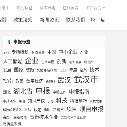

贤纳士
热门标签
读者园地
在线留言
关注我们
案例
政策法规
新闻资讯
联系我们


申报标签
中小企业
专精特新
中国
产业
专利
专项资金
企业
创新
人工智能
企业申报
制造业
创新发展
技术
国家
发展
奖励
年度
征集
奖励补贴政策
工业
武汉市
武汉
指南
数字经济
政策
新材料
申报
湖北省
申报指南
湖北
申报工作
科技
知识产权
科技创新
申报条件
申请
示范
科技成果
项目申报
项目
认定
补贴
郑州市
科技成果转化
资助
高新技术企业
高新
高新技术
高新技术企业认定
高质量发展