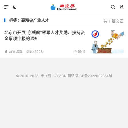




标签：高精尖产业人才
共 1 篇文章
北京市开展“亦麒麟”领军人才奖励、扶持资
金事项申报的通知
政策法规
阅读(2428)
赞(
1
)


© 2010-2026
申报易
QYV.CN
网络
鄂ICP备2022002854号