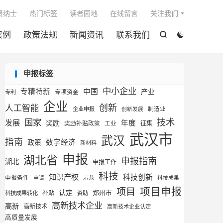

贤纳士
热门标签
读者园地
在线留言
关注我们
案例
政策法规
新闻资讯
联系我们


申报标签
中小企业
专精特新
中国
产业
专利
专项资金
企业
创新
人工智能
企业申报
制造业
创新发展
技术
国家
发展
奖励
年度
征集
奖励补贴政策
工业
武汉市
武汉
指南
数字经济
政策
新材料
申报
湖北省
申报指南
湖北
申报工作
科技
知识产权
科技创新
申报条件
申请
示范
科技成果
项目申报
项目
认定
补贴
郑州市
科技成果转化
资助
高新技术企业
高新
高新技术
高新技术企业认定
高质量发展