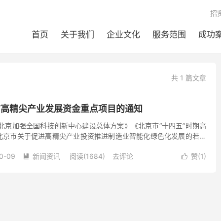
招
首页
关于我们
企业文化
服务范围
成功
共 1 篇文章
京市高精尖产业发展资金重点项目的通知
北京加强全国科技创新中心建设总体方案》《北京市“十四五”时期高
北京市关于促进高精尖产业投资推进制造业智能化绿色化发展的若干
产业系列政策等文件精神，更好利用财政资金推进一般制造业...
0-09
新闻资讯
阅读(1684)
去评论
赞(
1
)

