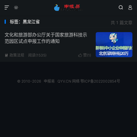




标签：黑龙江省
共 1 篇文章
文化和旅游部办公厅关于国家旅游科技示
范园区试点申报工作的通知
政策法规
阅读(1535)
赞(
1
)


© 2010-2026
申报易
QYV.CN
网络
鄂ICP备2022002854号