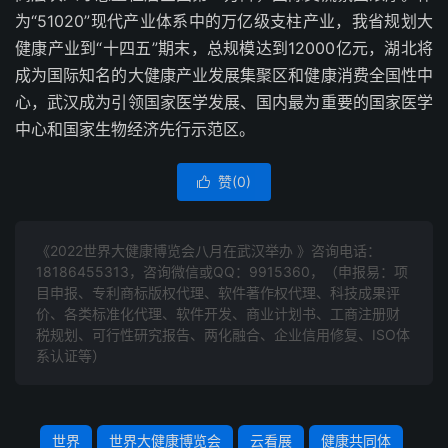
为“51020”现代产业体系中的万亿级支柱产业，我省规划大
健康产业到“十四五”期末，总规模达到12000亿元，湖北将
成为国际知名的大健康产业发展集聚区和健康消费全国性中
心，武汉成为引领国家医学发展、国内最为重要的国家医学
中心和国家生物经济先行示范区。
赞(
0
)

《2022世界大健康博览会八月在武汉举办 》咨询电话：
18186455313
，咨询微信或QQ：9915360，（申报易：项
目申报、专利商标版权代理、软件著作权代理、科技成果评
价、各类标准化代理、软件开发、商业计划书、工商注册财
税规划、可行性研究报告、两化融合、企业信用修复、ISO体
系认证等）
世界
世界大健康博览会
云看展
健康共同体