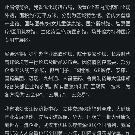
此届博览会，我省优化场馆布局，设置6个室内展馆和1个场
外馆，面积约7万平方米，分别为区域特色馆、省内大健康
产业馆、国际医养/妇女儿童健康馆、医疗器械馆、智慧医
疗/医用耗材馆、生化药品/传统医药馆，场外馆为特种医疗
专用车展区。
展会还将同步举办产业高峰论坛、院士专家论坛、长寿时代
高峰论坛等平行论坛及新品发布会。因疫情防控需要，部分
企业无法线下参展，但西门子、飞利浦、GE医疗、泰康、
国药集团、迈瑞、九州通、人福医药、鲁南制药等大健康领
域各头部企业均参展。所有展览将利用“互联网+”技术，为
各方提供“云会务”、“云展示”、“云交易”。
我省地处长江经济带中心，立体交通网络辐射全球，大健康
产业发展迅速，先后引进辉瑞、华大、国药等一批大健康领
域世界一流企业，武汉市优质医疗资源位居全国前列，我省
高层次人才总量位居全国第一方阵，国际交流氛围浓厚。作