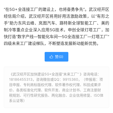
“在5G+全连接工厂的建设上，也将奋勇争先”。武汉经开区
经信局介绍，武汉经开区将用好用活激励政策，以“有形之
手”助力东风云峰、岚图汽车、路特斯全球智能工厂、美的
制冷等重点企业深入应用5G技术，申创全球灯塔工厂，加
快打造“数字产线—智能化车间—5G全连接工厂—灯塔工厂”
四级未来工厂建设梯队，不断塑造发展新动能新优势。
赞(
0
)

《武汉经开区加快建设5G+全连接“未来工厂” 》咨询电话：
18186455313
，咨询微信或QQ：9915360，（申报易：项
目申报、专利商标版权代理、软件著作权代理、科技成果评
价、各类标准化代理、软件开发、商业计划书、工商注册财
税规划、可行性研究报告、两化融合、企业信用修复、ISO体
系认证等）