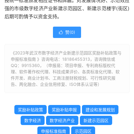
按统一标准颁发相应证书和牌匾。对发展情况好、示范效应
强的市级数字经济产业新建示范园区、新建示范楼宇(街区)
后期可酌情予以资金支持。
赞(
0
)

《2023年武汉市数字经济产业新建示范园区奖励补贴政策与
申报标准指南 》咨询电话：
18186455313
，咨询微信或
QQ：9915360，（申报易：项目申报、专利商标版权代
理、软件著作权代理、科技成果评价、各类标准化代理、软
件开发、商业计划书、工商注册财税规划、可行性研究报
告、两化融合、企业信用修复、ISO体系认证等）
奖励补贴政策
奖励补贴申报
建设和发展规划
数字经济
数字经济产业
新建示范园区
申报标准指南
示范园区