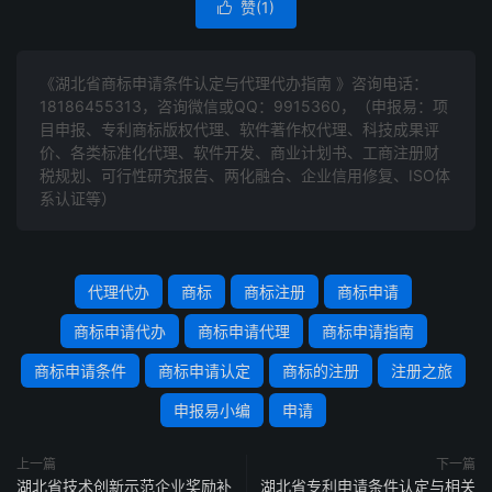
赞(
1
)

《湖北省商标申请条件认定与代理代办指南 》咨询电话：
18186455313
，咨询微信或QQ：9915360，（申报易：项
目申报、专利商标版权代理、软件著作权代理、科技成果评
价、各类标准化代理、软件开发、商业计划书、工商注册财
税规划、可行性研究报告、两化融合、企业信用修复、ISO体
系认证等）
代理代办
商标
商标注册
商标申请
商标申请代办
商标申请代理
商标申请指南
商标申请条件
商标申请认定
商标的注册
注册之旅
申报易小编
申请
上一篇
下一篇
湖北省技术创新示范企业奖励补
湖北省专利申请条件认定与相关