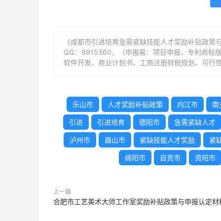
《成都市引进培育急需紧缺技能人才奖励补贴政策与
QQ：9915360，（申报易：项目申报、专利商
软件开发、商业计划书、工商注册财税规划、可行性
乐山市
人才奖励补贴政策
内江市
南
引进
引进培育
德阳市
急需紧缺人才
泸州市
眉山市
紧缺技能人才奖励
紧
绵阳市
自贡市
资阳市
上一篇
合肥市工艺美术大师工作室奖励补贴政策与申报认定材