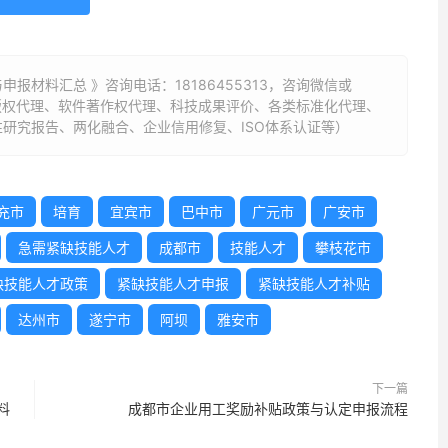
申报材料汇总 》咨询电话：
18186455313
，咨询微信或
标版权代理、软件著作权代理、科技成果评价、各类标准化代理、
研究报告、两化融合、企业信用修复、ISO体系认证等）
充市
培育
宜宾市
巴中市
广元市
广安市
急需紧缺技能人才
成都市
技能人才
攀枝花市
缺技能人才政策
紧缺技能人才申报
紧缺技能人才补贴
达州市
遂宁市
阿坝
雅安市
下一篇
料
成都市企业用工奖励补贴政策与认定申报流程