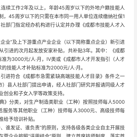
连续工作2年及以上，年龄45周岁以下的外地户籍技能人
制，45周岁以下的只需在本市同一用人单位连续缴纳社保1
人社部门指定经办机构进行认定并办理《成都市技能人才入
主企业”及上下游重点产业企业（以下简称重点企业）新引进
从引进的次月起发放安家补贴，共补贴3年。其中：《成都
准为3000元/人·月，Ⅳ类或《成都市人才开发指引（人才
技能人才补贴标准为2000元/人·月。
地引进符合《成都市急需紧缺高端技能人才目录》条件之一
（市）县人社部门提出申请，经人社部门研究并报请同级人才
业创业和子女入学等政策支持。
典》分类，对生产制造类职业（工种）按照技师每人5000
活服务等其他职业（工种）技师每人3000元、高级技师每
标准给予培训补贴。
价、谁发证、谁负责”的原则，支持各级各类企业自主开展技
在蓉企业按照“评用结合”原则，建立首席技师制度，落实首