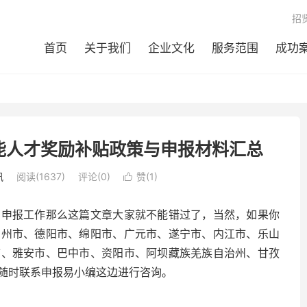
招
首页
关于我们
企业文化
服务范围
成功
能人才奖励补贴政策与申报材料汇总
讯
阅读(1637)
评论(0)
赞(
1
)

才申报工作那么这篇文章大家就不能错过了，当然，如果你
泸州市、德阳市、绵阳市、广元市、遂宁市、内江市、乐山
市、雅安市、巴中市、资阳市、阿坝藏族羌族自治州、甘孜
随时联系申报易小编这边进行咨询。