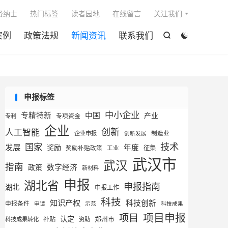

贤纳士
热门标签
读者园地
在线留言
关注我们
案例
政策法规
新闻资讯
联系我们


申报标签
中小企业
专精特新
中国
产业
专利
专项资金
企业
创新
人工智能
企业申报
制造业
创新发展
技术
国家
发展
奖励
年度
征集
奖励补贴政策
工业
武汉市
武汉
指南
数字经济
政策
新材料
申报
湖北省
申报指南
湖北
申报工作
科技
知识产权
科技创新
申报条件
申请
示范
科技成果
项目申报
项目
认定
补贴
郑州市
科技成果转化
资助