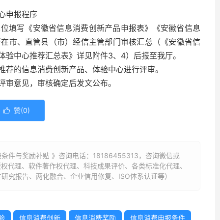
心申报程序
单位填写《安徽省信息消费创新产品申报表》《安徽省信息
所在市、直管县（市）经信主管部门审核汇总（《安徽省信
体验中心推荐汇总表》详见附件3、4）后报至我厅。
推荐的信息消费创新产品、体验中心进行评审。
评审意见，审核确定后发文公布。
赞(
0
)

条件与奖励补贴 》咨询电话：
18186455313
，咨询微信或
标版权代理、软件著作权代理、科技成果评价、各类标准化代理、
研究报告、两化融合、企业信用修复、ISO体系认证等）
验
信息消费创新
信息消费奖励
信息消费申报条件