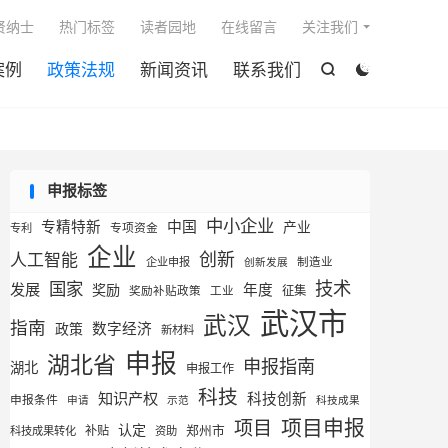

贤纳士
热门标签
读者园地
在线留言
关注我们
案例
政策法规
新闻资讯
联系我们


申报标签
中小企业
专精特新
中国
产业
专利
专项资金
企业
创新
人工智能
企业申报
制造业
创新发展
技术
国家
发展
奖励
年度
征集
奖励补贴政策
工业
武汉市
武汉
指南
数字经济
政策
新材料
申报
湖北省
申报指南
湖北
申报工作
科技
知识产权
科技创新
申报条件
申请
示范
科技成果
项目申报
项目
认定
补贴
郑州市
科技成果转化
资助