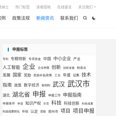

贤纳士
热门标签
读者园地
在线留言
关注我们
案例
政策法规
新闻资讯
联系我们


申报标签
中小企业
专精特新
中国
产业
专利
专项资金
企业
创新
人工智能
企业申报
制造业
创新发展
技术
国家
发展
奖励
年度
征集
奖励补贴政策
工业
武汉市
武汉
指南
数字经济
政策
新材料
申报
湖北省
申报指南
湖北
申报工作
科技
知识产权
科技创新
申报条件
申请
示范
科技成果
项目申报
项目
认定
补贴
郑州市
科技成果转化
资助