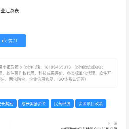
企业汇总表
赞(
1
)

目申报政策 》咨询电话：
18186455313
，咨询微信或QQ：
权代理、软件著作权代理、科技成果评价、各类标准化代理、软件开
告、两化融合、企业信用修复、ISO体系认证等）
成长奖励
成长奖励资金
民营经济
资金项目政策
下一篇