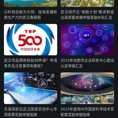
以科技创新为引领、加快发展新
武汉经开区“助跑计划”推进制造
质生产力的武汉春耕图
业高质量发展申报奖励补贴汇总
武汉市品牌商标如何申请？申请
2023年合肥市企业研发中心建设
条件及注意事项有哪些？
认定申报汇总
东湖高新区武汉国家农创中心专
2023年度郑州市国家科学技术奖
项政策奖励申报指南
配套奖励申报指南