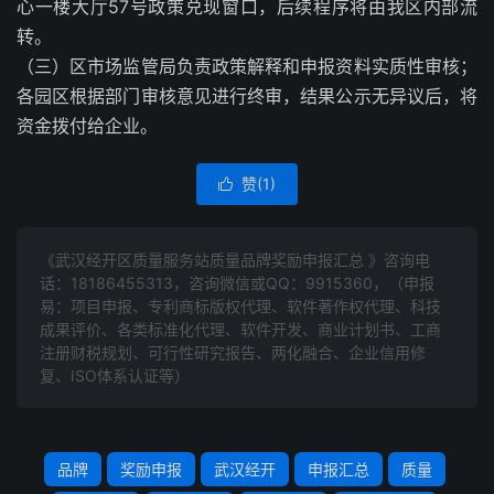
心一楼大厅57号政策兑现窗口，后续程序将由我区内部流
转。
（三）区市场监管局负责政策解释和申报资料实质性审核；
各园区根据部门审核意见进行终审，结果公示无异议后，将
资金拨付给企业。
赞(
1
)

《武汉经开区质量服务站质量品牌奖励申报汇总 》咨询电
话：
18186455313
，咨询微信或QQ：9915360，（申报
易：项目申报、专利商标版权代理、软件著作权代理、科技
成果评价、各类标准化代理、软件开发、商业计划书、工商
注册财税规划、可行性研究报告、两化融合、企业信用修
复、ISO体系认证等）
品牌
奖励申报
武汉经开
申报汇总
质量