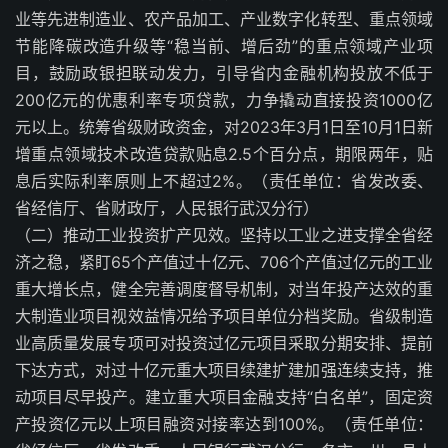
业等先进制造业、农产品加工、产业数字化转型、重点领域
节能降碳改造升级等“稳当前、增后劲”的重点领域产业项
目，鼓励政银担联动发力，引导省内金融机构投放不低于
200亿元的优惠利率专项贷款，力争撬动直接投资1000亿
元以上。统筹省级财政资金，对2023年3月1日至10月1日新
增重点领域技术改造贷款贴息2.5个百分点，期限两年，贴
息后实际利率原则上不超过2%。（责任单位：省发改委、
省经信厅、省财政厅，人民银行武汉分行）
（二）推动工业投资扩产见效。坚持以工业之进支撑全省经
济之稳，紧盯65个产值过十亿元、706个产值过亿元的工业
重大增长点，健全完善调度督导机制，对当年投产达效的重
大制造业项目视效益情况给予项目单位分档奖励。省级制造
业高质量发展专项可对投资过亿元项目采取分期安排、提前
下达方式，对过十亿元重大项目续建扩建加强连续支持，推
动项目尽早投产。建立重大项目金融支持“白名单”，固定资
产投资亿元以上项目融资对接率达到100%。（责任单位：