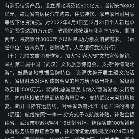
有消费信贷产品，设立湖北消费贷500亿元，首期安排300
亿元，鼓励省内居民汽车购置、住房装修、家电家具耐用品
等线下信贷消费。对2023年4月1日至12月31日个人新增单
笔消费贷达到1万元的，省级财政按照年化利率1.5%、期限
两年、最高累计3000元予以贴息,助力激发消费需求。（责
任单位：省商务厅、省财政厅，人民银行武汉分行）
（七）加快文旅消费恢复。加大“引客入鄂”文旅宣传促销，
举办第二届中国（武汉）文化旅游博览会。支持“钟情湖北
游”，鼓励各地根据品牌特色、资源优势开展主题文旅活
动，省级财政对活动成效明显的地方给予适当补贴。省级财
政安排1500万元，将湖北旅游惠民卡纳入“惠游湖北”支持范
围，向市场投放优惠面值旅游惠民卡。支持武汉天河机场恢
复、新开国际客运航线，对经省政府批准同意开通的洲际
（远程）航线按照“一事一议”方式予以航线补贴，补贴金额
由省、武汉市财政按照4∶6比例分担。继续实施100%暂退
旅游服务质量保证金政策，补足保证金期限延至2024年3月