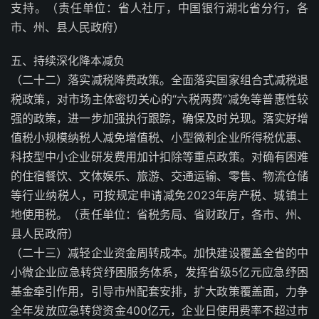
支持。（责任单位：省人社厅，中国银行湖北省分行，各
市、州、县人民政府）
五、持续深化降本减负
（二十二）落实减税降费政策。全面落实国家组合式减税退
税政策，对市场主体密切关心的“六税两费”减免等普惠性较
强的政策，进一步加强执行跟踪，确保及时兑现。落实好增
值税小规模纳税人减免增值税、小型微利企业所得税优惠、
科技型中小企业研发费用加计扣除等重点政策。对确有困难
的住宿餐饮、文体娱乐、旅游、交通运输、零售、物流仓储
等行业纳税人，可按规定申请减免2023年房产税、城镇土
地使用税。（责任单位：省税务局、省财政厅，各市、州、
县人民政府）
（二十三）减轻企业资金周转成本。加快建设覆盖全省的中
小微企业应急转贷纾困服务体系，发挥省级5亿元应急纾困
基金牵引作用，引导市州配套安排，扩大政策覆盖面，力争
全年发放应急转贷资金400亿元，企业日使用费率不超过市