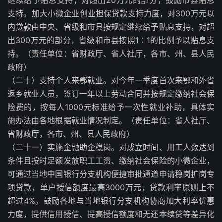
继续给予贴息支持；对超出20万元的部分，鼓励市县贴息
支持。加大小微企业创业担保贷款支持力度，对300万元以
内贷款由中央、省级和市县按规定继续给予贴息支持，对超
出300万元的部分，省级和市县按照1∶1的比例予以贴息支
持。（责任单位：省财政厅、省人社厅，各市、州、县人民
政府）
（二十）支持个人来鄂就业。对今年一季度首次来鄂和外省
返乡就业人员，签订一年以上劳动合同并按规定缴纳社会保
险费的，按每人1000元标准给予一次性就业补助，具体实
施办法由各地根据就业情况制定。（责任单位：省人社厅、
省财政厅，各市、州、县人民政府）
（二十一）实施金融助企稳岗。对成立时间、用工人数达到
条件且按时足额发放职工工资、缴纳社会保险的小微企业，
可通过当地中国银行分支机构便捷审批通道申请稳岗扩岗专
项贷款，单户授信额度最高3000万元，贷款利率原则上不
超过4%。鼓励各地与当地银行分支机构协商加大利率优惠
力度，提供信用授信、提高授信额度和无还本续贷等差异化