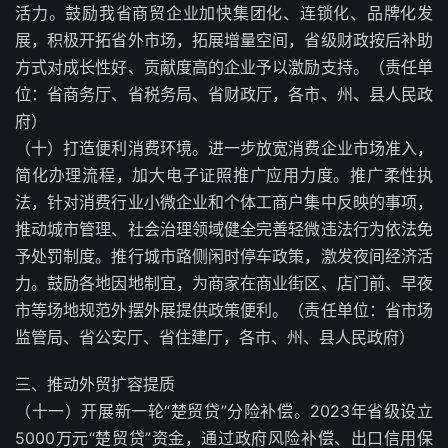
活力。鼓励我省商贸企业加快集团化、连锁化、品牌化发
展，积极开拓省外市场，拓展增量空间，省级财政按后补助
方式对成长性好、贡献度高的企业予以激励支持。（责任单
位：省商务厅、省税务局、省财政厅，各市、州、县人民政
府）
（十）打造便利消费环境。进一步放宽消费企业市场准入，
简化办理流程，加大电子证照推广应用力度。推广柔性执
法，针对消费行业小微企业和个体工商户集中反映的事项，
推动城市管理、社会治理领域健全完善轻微违法行为依法免
予处罚制度。推行城市路侧闲时停车政策，激发夜间经济活
力。鼓励各地因地制宜，为商家在商业街区、店门前、早夜
市等场地规范外摆外展提供政策便利。（责任单位：省市场
监管局、省公安厅、省住建厅，各市、州、县人民政府）
三、推动外贸扩容提质
（十一）开展新一轮“楚贸贷”分险补偿。2023年省级设立
5000万元“楚贸贷”资金，通过政府风险补偿、出口信用保