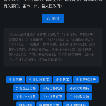
有关部门，各市、州、县人民政府）
赞(
1
)

《2023年湖北省企业优惠扶持政策（工业技改、降税减费、
外贸奖补） 》咨询电话：
18186455313
，咨询微信或QQ：
9915360，（申报易：项目申报、专利商标版权代理、软件
著作权代理、科技成果评价、各类标准化代理、软件开发、
商业计划书、工商注册财税规划、可行性研究报告、两化融
合、企业信用修复、ISO体系认证等）
企业优惠
企业扶持政策
企业政策
企业降税减费
外贸企业奖补
外贸奖补优惠
外贸奖补扶持
工业企业技改
工业技改优惠
工业技改扶持
扶持政策
降税减费优惠
降税减费扶持