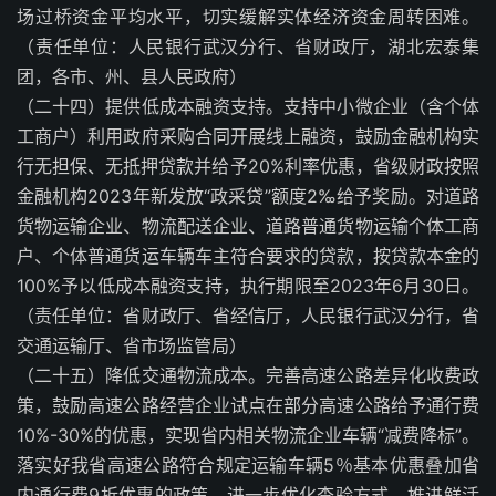
场过桥资金平均水平，切实缓解实体经济资金周转困难。
（责任单位：人民银行武汉分行、省财政厅，湖北宏泰集
团，各市、州、县人民政府）
（二十四）提供低成本融资支持。支持中小微企业（含个体
工商户）利用政府采购合同开展线上融资，鼓励金融机构实
行无担保、无抵押贷款并给予20%利率优惠，省级财政按照
金融机构2023年新发放“政采贷”额度2‰给予奖励。对道路
货物运输企业、物流配送企业、道路普通货物运输个体工商
户、个体普通货运车辆车主符合要求的贷款，按贷款本金的
100%予以低成本融资支持，执行期限至2023年6月30日。
（责任单位：省财政厅、省经信厅，人民银行武汉分行，省
交通运输厅、省市场监管局）
（二十五）降低交通物流成本。完善高速公路差异化收费政
策，鼓励高速公路经营企业试点在部分高速公路给予通行费
10%-30%的优惠，实现省内相关物流企业车辆“减费降标”。
落实好我省高速公路符合规定运输车辆5％基本优惠叠加省
内通行费9折优惠的政策。进一步优化查验方式，推进鲜活