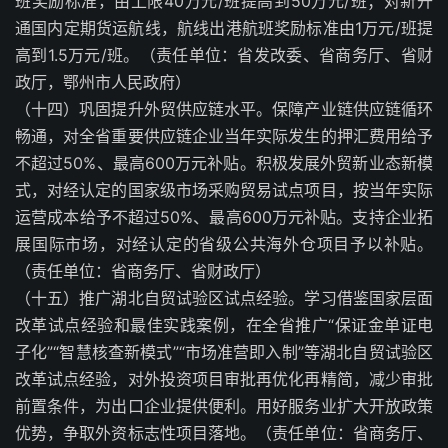
班奖励标准，由上限40万元/班提高到50万元/班；对新开
通国内定期货运航线，航线出港航班奖励标准由1万元/班提
高到1.5万元/班。（责任单位：省发改委、省商务厅、省财
政厅，鄂州市人民政府）
（十四）巩固提升外贸供应链水平。保障产业链供应链循环
畅通，对全省重要供应链企业当年实际发生的押汇费用给予
不超过50%、最高600万元补贴。积极发展外贸新业态新模
式，对经认定的国家级市场采购贸易试点项目，按当年实际
运营成本给予不超过50%、最高600万元补贴。支持企业拓
展国际市场，对经认定的省级公共海外仓项目予以补贴。
（责任单位：省商务厅、省财政厅）
（十五）推广湖北自贸试验区试点经验。学习借鉴国家层面
改革试点经验和最佳实践案例，在全省推广“保证金单证电
子化”“智慧核查新模式”“市场准营即入制”等湖北自贸试验区
改革试点经验，对外投资项目审批再优化再精简，减少审批
前置条件，为出口企业提供便利。用好服务业扩大开放政策
优势，争取外资标志性项目落地。（责任单位：省商务厅、