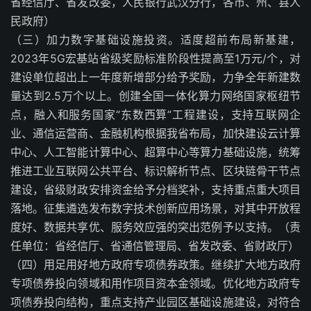
省经信厅、省发改委，人民银行武汉分行，各市、州、县人
民政府）
（三）加力数字基础设施投资。适度超前布局新基建，
2023年5G宏基站省级奖励标准阶段性提高至1万元/个，对
建设单位超出上一年度新增部分给予奖励，力争全年新建数
量达到2.5万个以上。创建全国一体化算力网络国家枢纽节
点，融入和服务国家“东数西算”工程建设，支持互联网企
业、通信运营商、金融机构根据我省布局，加快建设云计算
中心、人工智能计算中心、超算中心等算力基础设施，统筹
推进工业互联网公共平台、标识解析节点、区块链骨干节点
建设，省级财政安排资金给予分档奖补，支持重点重大项目
落地。征集遴选发布数字技术创新应用场景，对其中开放程
度好、数据共享优、服务效应强的突出范例予以支持。（责
任单位：省经信厅、省通信管理局、省发改委、省财政厅）
（四）用足用好地方政府专项债券政策。继续扩大地方政府
专项债券投向领域和用作项目资本金领域。优化地方政府专
项债券投向结构，重点支持产业园区基础设施建设，对符合