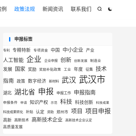
案例
政策法规
新闻资讯
联系我们


申报标签
中小企业
专精特新
中国
产业
专利
专项资金
企业
创新
人工智能
企业申报
制造业
创新发展
技术
国家
发展
奖励
年度
征集
奖励补贴政策
工业
武汉市
武汉
指南
数字经济
政策
新材料
申报
湖北省
申报指南
湖北
申报工作
科技
知识产权
科技创新
申报条件
申请
示范
科技成果
项目申报
项目
认定
补贴
郑州市
科技成果转化
资助
高新技术企业
高新
高新技术
高新技术企业认定
高质量发展