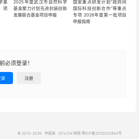
学基
2025年度武汉市自然科学
国家重点研发计划“政府间
）项
基金聚力计划先进封装创新
国际科技创新合作”等重点
发展联合基金项目申报
专项 2026年度第一批项目
申报指南
前必须登录！
登录
注册
© 2010-2026
申报易
QYV.CN
网络
鄂ICP备2022002854号