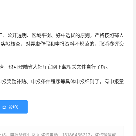
公正、公开透明、区域平衡、好中选优的原则，严格按照鄂人
核和实地核查，对弄虚作假和申报资料不规范的，取消参评资
情，也可登陆省人社厅官网下载相关文件自行了解。
目申报奖励补贴、申报条件程序等具体申报细则了，有申报意
赞(
0
)

励补贴、申报条件汇总 》咨询电话：
18186455313
，咨询微信或