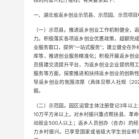
核的向省人社厅推荐。有关要求如下：
一、湖北省返乡创业示范县、示范园、示范项目
（一）示范县。推进返乡创业工作机制健全，
力。积极落实各项返乡创业优惠政策，超额完
业服务窗口，提供“一站式服务”；建立健全在
库等，推进创业服务精准化；积极开展返乡创
员搭建交流提升平台，为返乡创业企业提供用
服务等方面，探索推进和扶持返乡创业的创新
导返乡创业的氛围浓厚（具体见鄂人社规〔20
报。
（二）示范园。园区运营主体注册登记3年以上
10万平方米以上，对乡村振兴重点帮扶县、革命
动就业500人以上；返乡人员创办（合办）的
力乡村振兴。已享受国家或省级大学生创业孵