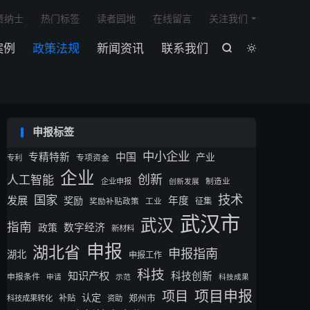

贤纳士
热门标签
读者园地
在线留言
关注我们
案例
政策法规
新闻资讯
联系我们


申报标签
中小企业
专精特新
中国
产业
专利
专项资金
企业
创新
人工智能
企业申报
制造业
创新发展
技术
国家
发展
奖励
年度
征集
奖励补贴政策
工业
武汉市
武汉
指南
数字经济
政策
新材料
申报
湖北省
申报指南
湖北
申报工作
科技
知识产权
科技创新
申报条件
申请
示范
科技成果
项目申报
项目
认定
补贴
郑州市
科技成果转化
资助