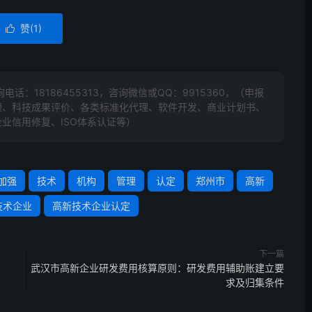
赞(
1
)

询电话：
18186455313
，咨询微信或QQ：9915360，（申报
理、科技成果评价、各类标准化代理、软件开发、商业计划书、
业信用修复、ISO体系认证等）
加强
技术
机构
管理
认定
郑州市
高新
技术企业
高新技术企业认定
下一篇
武汉市高新企业研发费用核算原则：研发费用辅助账建立要
求及归集条件