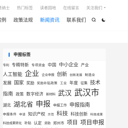

贤纳士
热门标签
读者园地
在线留言
关注我们
案例
政策法规
新闻资讯
联系我们


申报标签
中小企业
专精特新
中国
产业
专利
专项资金
企业
创新
人工智能
企业申报
制造业
创新发展
技术
国家
发展
奖励
年度
征集
奖励补贴政策
工业
武汉市
武汉
指南
数字经济
政策
新材料
申报
湖北省
申报指南
湖北
申报工作
科技
知识产权
科技创新
申报条件
申请
示范
科技成果
项目申报
项目
认定
补贴
郑州市
科技成果转化
资助