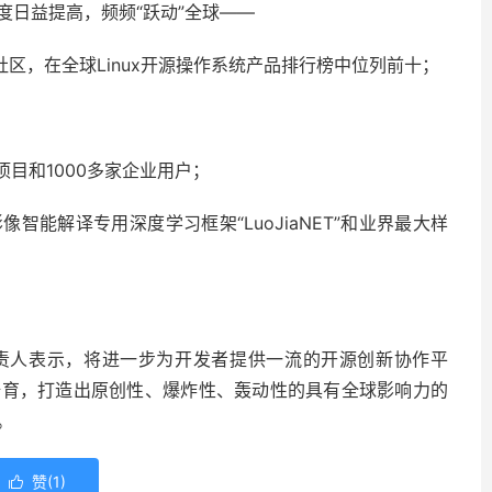
度日益提高，频频“跃动”全球——
社区，在全球Linux开源操作系统产品排行榜中位列前十；
目和1000多家企业用户；
能解译专用深度学习框架“LuoJiaNET”和业界最大样
责人表示，将进一步为开发者提供一流的开源创新协作平
培育，打造出原创性、爆炸性、轰动性的具有全球影响力的
。
赞(
1
)
