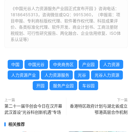
《中国光谷人力资源服务产业园正式宣布开园 》咨询电话：
18186455313
，咨询微信或QQ：9915360，（申报易：项
目申报、专利商标版权代理、软件著作权代理、科技成果评
价、各类标准化代理、软件开发、商业计划书、工商注册财
税规划、可行性研究报告、两化融合、企业信用修复、ISO体
系认证等）
中国
中国光谷
中央商务区
产业园
人力资源
人力资源产业
人力资源服务
光谷
光谷人力资源
开园
服务产业园
车谷园
上一篇
下一篇
第二十一届华创会今日在汉开幕
香港特区政府计划与湖北省成立
武汉首设“光谷科创新机遇”专场
鄂港高层合作机制
相关推荐