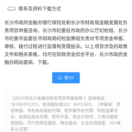
（二）联系及资料下载方式
长沙市政府金融办银行保险处和长沙市财政局金融发展处负
责项目申报咨询，长沙市纪委驻市政府办公厅纪检组、长沙
市纪委市监委驻市财政局纪检监察组负责对专项资金申报、
审核、拨付过程进行监督和受理投诉。以上项目涉及的政策
文件和相关表格，均可在财政资金综合平台、长沙市政府金
融办网站查阅、下载。
赞(
0
)

《2023年长沙金融创新奖项目申报指南 》咨询电话：
18186455313
，咨询微信或QQ：9915360，（申报易：项
目申报、专利商标版权代理、软件著作权代理、科技成果评
价、各类标准化代理、软件开发、商业计划书、工商注册财
税规划、可行性研究报告、两化融合、企业信用修复、ISO体
系认证等）