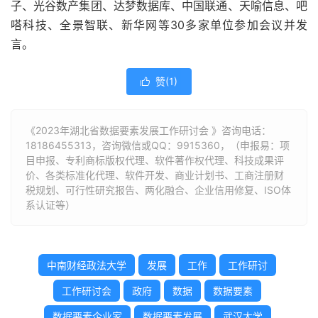
子、光谷数产集团、达梦数据库、中国联通、天喻信息、吧
嗒科技、全景智联、新华网等30多家单位参加会议并发
言。
赞(
1
)

《2023年湖北省数据要素发展工作研讨会 》咨询电话：
18186455313
，咨询微信或QQ：9915360，（申报易：项
目申报、专利商标版权代理、软件著作权代理、科技成果评
价、各类标准化代理、软件开发、商业计划书、工商注册财
税规划、可行性研究报告、两化融合、企业信用修复、ISO体
系认证等）
中南财经政法大学
发展
工作
工作研讨
工作研讨会
政府
数据
数据要素
数据要素企业家
数据要素发展
武汉大学