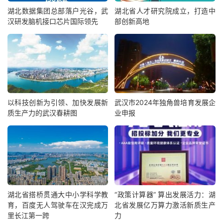
湖北数据集团总部落户光谷，武
湖北省人才研究院成立，打造中
汉研发脑机接口芯片国际领先
部创新高地
以科技创新为引领、加快发展新
武汉市2024年独角兽培育发展企
质生产力的武汉春耕图
业申报
湖北省搭桥贯通大中小学科学教
“政策计算器” 算出发展活力：湖
育，百度无人驾驶车在汉完成万
北省发展亿万算力激活新质生产
里长江第一跨
力