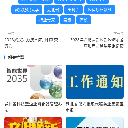
武汉纺织大学
湖北省
研讨会
经信厅智数处
行业专家
要素
高校
上一篇
下一篇
2023武汉算力技术应用创新交
2023年合肥高新区新经济示范
流会
应用产品征集申报指南
相关推荐
湖北省科技型企业孵化器管理办
湖北省第六批现代服务业集聚区
法
申报