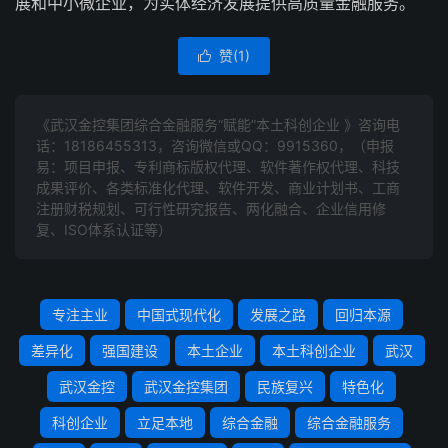
展和中小微企业，为实体经济发展提供高质量金融服务。
赞(
1
)

《武汉金控集团综合金融服务“赋能”本土科创企业 》咨询电
话：
18186455313
，咨询微信或QQ：9915360，（申报
易：项目申报、专利商标版权代理、软件著作权代理、科技
成果评价、各类标准化代理、软件开发、商业计划书、工商
注册财税规划、可行性研究报告、两化融合、企业信用修
复、ISO体系认证等）
专注主业
中国式现代化
发展之路
回归本源
差异化
强国建设
本土企业
本土科创企业
武汉
武汉金控
武汉金控集团
民族复兴
特色化
科创企业
立足本地
综合金融
综合金融服务