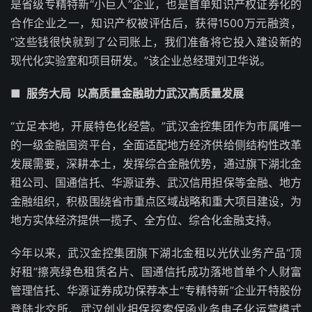
是省级专精特新“小巨人”企业，也是首单知识产权证券化的
合作企业之一，知识产权被评估后，获得1500万元融资，
“这些钱很快就到了公司账上，我们准备将它投入建设新的
现代化实验室和项目研发。”该企业总经理刘卫华说。
■ 服务大局 以高质量金融助力武汉高质量发展
“立足本地，开展特色化经营。”武汉金控集团作为市属唯一
的一级金融国资平台，全面适配地方经济供给侧结构性改革
发展需要，深耕本土，发挥综合金融优势，通过旗下湖北金
租公司、国通信托、华源证券、武汉信用担保等金融、地方
金融组织，积极围绕省市重点区域战略和重大项目建设，为
地方实体经济提供一揽子、全方位、综合化金融支持。
今年以来，武汉金控集团旗下湖北金租以光伏业务产品“顶
好租”擦亮绿色租赁名片、国通信托成功落地首单个人财富
管理信托、华源证券成功保荐本土“专精特新”企业开特股份
登陆北交所、武汉创业担保探索保函业务电子化运营模式