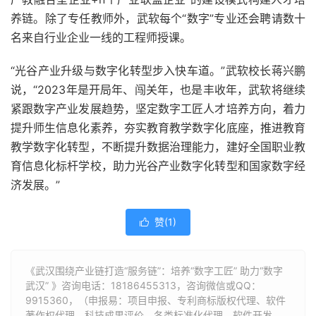
养链。除了专任教师外，武软每个“数字”专业还会聘请数十
名来自行业企业一线的工程师授课。
“光谷产业升级与数字化转型步入快车道。”武软校长蒋兴鹏
说，“2023年是开局年、闯关年，也是丰收年，武软将继续
紧跟数字产业发展趋势，坚定数字工匠人才培养方向，着力
提升师生信息化素养，夯实教育教学数字化底座，推进教育
教学数字化转型，不断提升数据治理能力，建好全国职业教
育信息化标杆学校，助力光谷产业数字化转型和国家数字经
济发展。”
赞(
1
)

《武汉围绕产业链打造“服务链”：培养“数字工匠” 助力“数字
武汉” 》咨询电话：
18186455313
，咨询微信或QQ：
9915360，（申报易：项目申报、专利商标版权代理、软件
著作权代理、科技成果评价、各类标准化代理、软件开发、