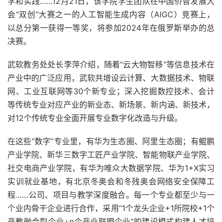
学和实践……12月21日，该学院学生团队在中国侨智发展大
会“双创”大赛之一的人工智能生成内容（AIGC）竞赛上，
以总分第一获得一等奖，将参加2024年在俄罗斯举办的总
决赛。
武软教务处处长李萍介绍，随着“云大物智移”等信息技术在
产业中的广泛应用，武软共增设云计算、大数据技术、物联
网、工业互联网等30个新专业；深入挖掘数控技术、会计
等传统专业对应产业的新业态、新场景、新内涵、新技术，
对12个传统专业全面开展专业数字化改造与升级。
在这些“数字”专业里，有华为生态圈、阿里生态圈；有鲲鹏
产业学院、新华三数字工匠产业学院、智能物联产业学院、
社交电商产业学院，有华为唯众大数据学院、华为1+X实习
实训就业基地，有北京冬奥会和冬残奥会网络安全保障工
程……公司、项目与教学深度融合。每一个专业都至少与一
个业内骨干企业进行合作，采用“1个龙头企业+1所院校+1个
产教融合型企业+n个产业联盟企业”的建设模式构建人才培