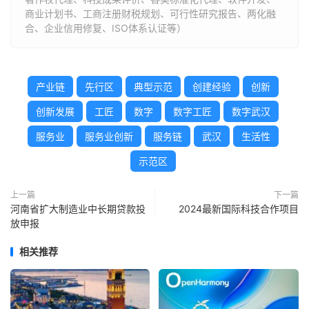
商业计划书、工商注册财税规划、可行性研究报告、两化融
合、企业信用修复、ISO体系认证等）
产业链
先行区
典型示范
创建经验
创新
创新发展
工匠
数字
数字工匠
数字武汉
服务业
服务业创新
服务链
武汉
生活性
示范区
上一篇
下一篇
河南省扩大制造业中长期贷款投
2024最新国际科技合作项目
放申报
相关推荐