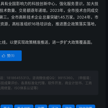
汉具有全国影响力的科技创新中心，强化服务意识，加大技
技术数量、交易额逐年递增。2023年，全市技术合同成交
第三。全市高新技术企业总量突破1.45万家。2024年，市
资源，高标准组织16场培训会，推进惠企政策落实落地，
台上线，以便实现政策精准推送，进一步扩大政策覆盖面。
赞(
1
)

电话：
18186455313
，咨询微信或QQ：9915360，（申报易：
科技成果评价、各类标准化代理、软件开发、商业计划书、工商
用修复、ISO体系认证等）