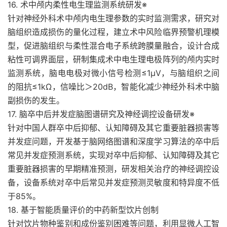
16. 术中颅内柔性电生理监测系统研发※
针对神经外科术中颅内电生理参数的实时监测需求，研究对
脑组织造成损伤的量化过程，建立术中风险临界预警机理模
型，促进脑组织与柔性混合电子系统跨膜量融合，设计合成
粘性可调界面层，研制集成术中电生理电极阵列的颅内实时
监测系统，脑电电极对微小信号检测≤1μV，与脑组织之间
的阻抗≤1kΩ，信噪比＞20dB，智能化减少神经外科术中脑
副损伤的发生。
17. 脑卒中后并发症脑图谱研究及神经调控设备研发※
针对中国人群卒中后抑郁、认知障碍及其它重要脏器损害等
并发症问题，开发基于脑网络图谱和深度学习算法的卒中后
常见并发症预测系统，实现对卒中后抑郁、认知障碍及其它
重要脏器损害的早期精准预测，研发相关治疗的神经调控设
备，设备系统对卒中后常见并发症预测灵敏度和特异度不低
于85%。
18. 基于智能质量评价的中药新型饮片创制
针对饮片物种鉴别和成份鉴别困难等问题，利用显微人工智