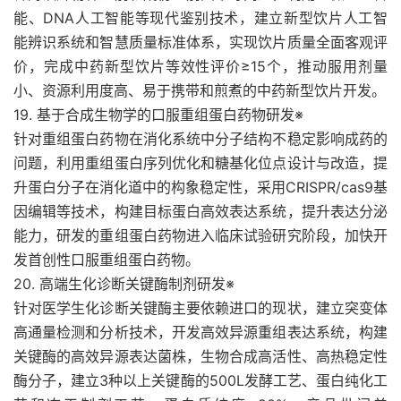
能、DNA人工智能等现代鉴别技术，建立新型饮片人工智
能辨识系统和智慧质量标准体系，实现饮片质量全面客观评
价，完成中药新型饮片等效性评价≥15个，推动服用剂量
小、资源利用度高、易于携带和煎煮的中药新型饮片开发。
19. 基于合成生物学的口服重组蛋白药物研发※
针对重组蛋白药物在消化系统中分子结构不稳定影响成药的
问题，利用重组蛋白序列优化和糖基化位点设计与改造，提
升蛋白分子在消化道中的构象稳定性，采用CRISPR/cas9基
因编辑等技术，构建目标蛋白高效表达系统，提升表达分泌
能力，研发的重组蛋白药物进入临床试验研究阶段，加快开
发首创性口服重组蛋白药物。
20. 高端生化诊断关键酶制剂研发※
针对医学生化诊断关键酶主要依赖进口的现状，建立突变体
高通量检测和分析技术，开发高效异源重组表达系统，构建
关键酶的高效异源表达菌株，生物合成高活性、高热稳定性
酶分子，建立3种以上关键酶的500L发酵工艺、蛋白纯化工