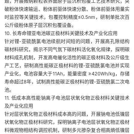
题，开展微纳颗粒表界面原子层沉积包覆工艺技术研究，突
破粉体快速输运、粉体前驱体快速分散、粉体前驱体用量实
时监控等关键技术，包覆控制精度≤0.5nm，研制单批次百
公斤级粉体原子层沉积包覆设备。
10. 长寿命锂亚电池碳正极材料关键技术及产业化应用
针对锂-亚硫酰氯电池续航时间短的问题，开展高孔隙结构
碳材料研究，揭示不同气氛下碳材料活化氧化规律，探明碳
材料成孔机制，开发高电催化活性的碳正极材料及公斤级生
产工艺，研制高性能碳正极材料的锂-亚硫酰氯电池并实现
产业化，电池容量大于11Ah，能量密度 ≥420Wh/kg，存储
寿命超过8年，试制高性能碳正极材料的锂-亚硫酰氯二次电
池。
11. 低成本高性能钠离子电池层状氧化物正极材料关键技术
及产业化应用
针对层状氧化物正极材料成本高的问题，开展钠电池低镍层
状氧化物正极材料研究，探明钠离子电池层状氧化物正极材
料微观物相结构调控机制，研制多元掺杂复合相高熵低镍层