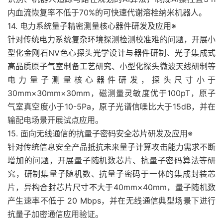
内血流恢复率不低于70%的可快速代谢溶栓纳米机器人。
14. 电力系统量子精密测量核心器件研发及应用※
针对传统电力系统复杂环境探测检测校准难的问题，开展小
型化金刚石NV色心探头光学设计与器件研制、光子集成式
高品质原子气室制备工艺研究、小型化探头微波天线研制等
电力量子测量核心器件研发，探头尺寸小于
30mm×30mm×30mm，磁测量灵敏度优于100pT，原子
气室真空度小于10-5Pa，原子光谱信噪比大于15dB，并在
输配电场景开展试点应用。
15. 面向无线通信的抗量子密码安全芯片研发及应用※
针对传统信息安全产品抵抗未来量子计算攻击能力需求不断
增加的问题，开展量子随机数芯片、抗量子密码算法等研
究，研制集量子随机数、抗量子密码于一体的集成封装芯
片，异构合封芯片尺寸不大于40mm×40mm，量子随机数
产生速率不低于 20 Mbps，并在无线通信典型场景下进行
抗量子加密通信应用验证。