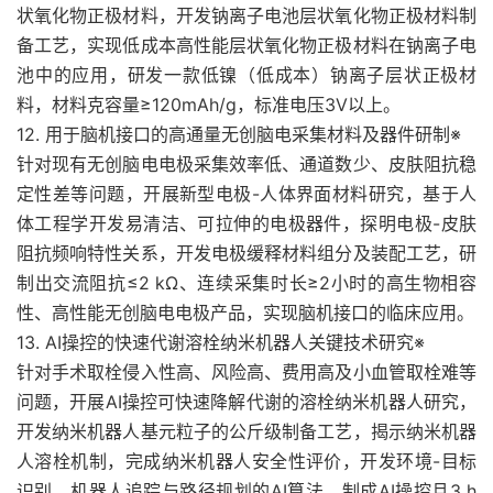
状氧化物正极材料，开发钠离子电池层状氧化物正极材料制
备工艺，实现低成本高性能层状氧化物正极材料在钠离子电
池中的应用，研发一款低镍（低成本）钠离子层状正极材
料，材料克容量≥120mAh/g，标准电压3V以上。
12. 用于脑机接口的高通量无创脑电采集材料及器件研制※
针对现有无创脑电电极采集效率低、通道数少、皮肤阻抗稳
定性差等问题，开展新型电极-人体界面材料研究，基于人
体工程学开发易清洁、可拉伸的电极器件，探明电极-皮肤
阻抗频响特性关系，开发电极缓释材料组分及装配工艺，研
制出交流阻抗≤2 kΩ、连续采集时长≥2小时的高生物相容
性、高性能无创脑电电极产品，实现脑机接口的临床应用。
13. AI操控的快速代谢溶栓纳米机器人关键技术研究※
针对手术取栓侵入性高、风险高、费用高及小血管取栓难等
问题，开展AI操控可快速降解代谢的溶栓纳米机器人研究，
开发纳米机器人基元粒子的公斤级制备工艺，揭示纳米机器
人溶栓机制，完成纳米机器人安全性评价，开发环境-目标
识别、机器人追踪与路径规划的AI算法，制成AI操控且3 h