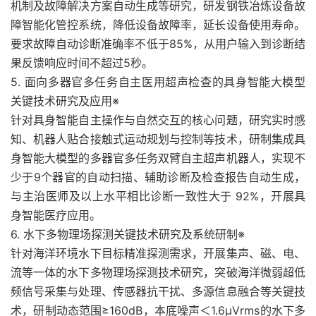
机制及故障解决方案自动生成等研究，研发钢铁冶炼设备故
障智能化管控系统，降低设备故障率，延长设备使用寿命。
要求故障自动诊断准确率不低于85%，从用户输入到诊断结
果反馈响应时间不超过5秒。
5. 面向多器官多任务自主医用超声检查的具身智能大模型
关键技术研究及应用※
针对具身智能自主操作与自然交互的核心问题，研究实时感
知、机器人贴合接触式运动规划与控制等技术，研制集成具
身智能大模型的多器官多任务双臂自主超声机器人，实现不
少于9个器官的自动扫描、辅助诊断及检查报告自动生成，
与主治医师及以上水平相比诊断一致性大于 92%，开展具
身智能医疗应用。
6. 水下多物理场探测关键技术研究及系统研制※
针对海洋环境水下目标精准探测需求，开展集声、磁、电、
流等一体的水下多物理场探测技术研究，突破海洋微弱超低
频信号采集与处理、传感器抗干扰、多源信息融合等关键技
术，研制动态范围≥160dB，本底噪声＜1.6μVrms的水下多