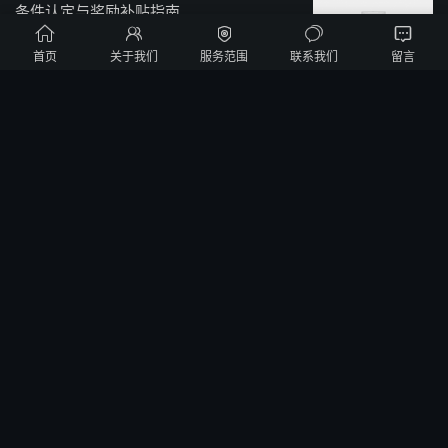
条件认定与奖励补贴指南





首页
关于我们
服务范围
联系我们
留言
新闻资讯
阅读(1501)
赞(
2
)


2023年武汉市现代农业产业科技创新中心
奖励补贴政策与认定申报汇总
政策法规
阅读(1653)
赞(
0
)


武汉东湖高新区征集2022年“揭榜挂帅”项
目发榜方需求
政策法规
阅读(1434)
赞(
1
)


武汉市2022年制造业创新中心公共服务平
台建设
政策法规
阅读(1697)
赞(
1
)


武汉市2022年制造业创新中心前沿和共性