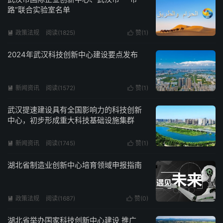
路”联合实验室名单
政策法规
阅读(1825)
赞(
1
)


2024年武汉科技创新中心建设要点发布
新闻资讯
阅读(1572)
赞(
1
)


武汉提速建设具有全国影响力的科技创新
中心，初步形成重大科技基础设施集群
新闻资讯
阅读(1745)
赞(
1
)


湖北省制造业创新中心培育领域申报指南
政策法规
阅读(1687)
赞(
0
)


湖北省举办国家科技创新中心建设 推广