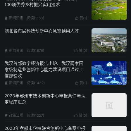
100项优秀乡村振兴实用技术
新闻资讯
阅读(1163)
赞(
1
)


湖北省布局科技创新中心急需顶用人才
新闻资讯
阅读(1876)
赞(
0
)


武汉首部数字经济报告出炉、武汉两家国
家级制造业创新中心能力建设项目通过工
信部验收
新闻资讯
阅读(1432)
赞(
1
)


2023年鄂州市技术创新中心申报条件与认
定程序汇总
政策法规
阅读(1227)
赞(
0
)


2023年孝感市企校联合创新中心备案申报