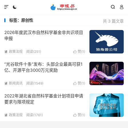




标签：原创性
共 3 篇文章
2026年度武汉市自然科学基金非共识项目
申报
政策法规
阅读(251)
赞(
1
)


“光谷软件十条”发布：头部企业最高可获1
亿、开源平台3000万元奖励
新闻资讯
阅读(1549)
赞(
1
)


2022年湖北省自然科学基金计划项目申请
要求与限项规定
政策法规
阅读(1761)
赞(
1
)

