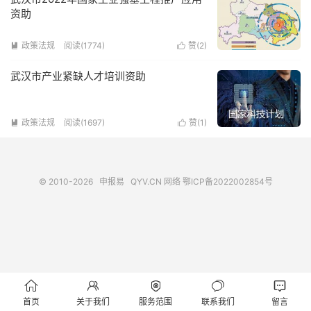
资助
政策法规
阅读(1774)
赞(
2
)


武汉市产业紧缺人才培训资助
政策法规
阅读(1697)
赞(
1
)


© 2010-2026
申报易
QYV.CN
网络
鄂ICP备2022002854号





首页
关于我们
服务范围
联系我们
留言