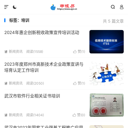




标签：培训
共 5 篇文章
2024年惠企创新税收政策宣传培训活动
新闻资讯
阅读(1558)
赞(
1
)


2023年度郑州市高新技术企业政策宣讲与
培育认定工作培训
新闻资讯
阅读(2050)
赞(
1
)


武汉市软件行业相关证书培训
新闻资讯
阅读(1404)
赞(
0
)


武汉市2022年国家工业强基工程推广应用