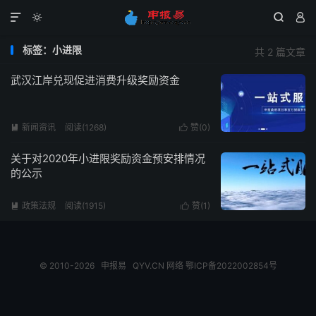




标签：小进限
共 2 篇文章
武汉江岸兑现促进消费升级奖励资金
新闻资讯
阅读(1268)
赞(
0
)


关于对2020年小进限奖励资金预安排情况
的公示
政策法规
阅读(1915)
赞(
1
)


© 2010-2026
申报易
QYV.CN
网络
鄂ICP备2022002854号