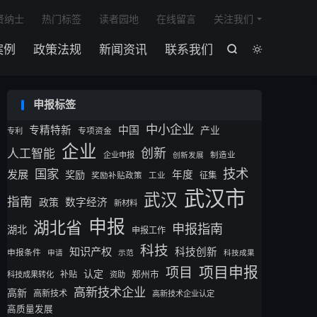

贤纳士
热门标签
读者园地
在线留言
关注我们
案例
政策法规
新闻资讯
联系我们


申报标签
中小企业
专精特新
中国
产业
专利
专项资金
企业
创新
人工智能
企业申报
制造业
创新发展
技术
国家
发展
奖励
年度
征集
奖励补贴政策
工业
武汉市
武汉
指南
数字经济
政策
新材料
申报
湖北省
申报指南
湖北
申报工作
科技
知识产权
科技创新
申报条件
申请
示范
科技成果
项目申报
项目
认定
补贴
郑州市
科技成果转化
资助
高新技术企业
高新
高新技术
高新技术企业认定
高质量发展