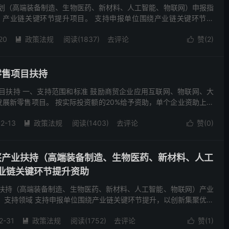
计划（高端装备制造、生物医药、新材料、人工智能、物联网）申报指
一）产业链关键环节提升项目。 支持申报单位围绕产业链关键环节提
和提升产业层级为战略任务，以重点领域服务和模式创新、...
20
政策法规
阅读(1837)
去评论
赞(
2
)


零售项目扶持
项目扶持 一、支持范围和标准 鼓励商贸企业应用互联网、物联网、大
展新零售项目。 按实际投资额的20%给予资助，单个企业资助上限
件 1、申报单位是在武汉市（含武汉城市圈，下同...
2-13
政策法规
阅读(1403)
去评论
赞(
0
)


新兴产业扶持（高端装备制造、生物医药、新材料、人工
业链关键环节提升资助
业扶持（高端装备制造、生物医药、新材料、人工智能、物联网）产业
、支持领域 支持申报单位围绕产业链关键环节提升，以创新集聚优势
略任务，以重点领域服务和模式创新、重大战略布局、规...
2-31
政策法规
阅读(1752)
去评论
赞(
1
)

