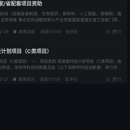
家/省配套项目资助
产业扶持（高端装备制造、生物医药、新材料、人工智能、物联网）国
、支持领域 重点支持战略性新兴产业领域国家或湖北省工信部门项目
事后资助，按照项目中我市相关单位国家、省资助资金实际...
2-29
政策法规
阅读(1593)
去评论
赞(
1
)


技计划项目（C类项目）
划项目（C类项目） 一、项目类别 深港澳科技计划项目（C类项目）由
出申请，深圳市科技创新委员会（以下简称市科技创新委）进行评审
资金直接拨付至香港、澳门申请单位账户，可依据立项合...
2-27
新闻资讯
阅读(1758)
去评论
赞(
1
)


业技术改造项目扶持
术改造项目扶持 一、资助领域 对企业采用新技术、新工艺、新设备、
术对现有生产设施、工艺条件及生产服务等生产经营管理领域进行改
予财政专项资金资助。 二、资助项目类别 （一）智能化...
2-08
政策法规
阅读(1552)
去评论
赞(
1
)

