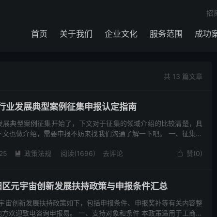
招
首页
关于我们
企业文化
服务范围
成功
共 13 篇文章
行业发展典型案例征集申报认定指南
发展典型案例征集开始了，下文对于征集的领域介绍的比较清楚，具
下文也做介绍，需要申报不妨来找我们沟通了解一下吧。 一、征集方
设施建设三年行动计划（2021-2023年）》（工信部...
25
政策法规
阅读(1696)
去评论
赞(
0
)


汉阳区元宇宙创新发展扶持政策与申报条件汇总
元宇宙创新发展扶持政策如下，包括申报条件、申报奖补等有关内容整
方欢迎致电咨询申报易。 一、支持对象和条件 本政策适用于工商注