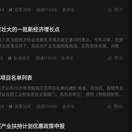
阳区，信用记录良好的元宇宙领域企业(以下简称企业)...
14
政策法规
阅读(1448)
去评论
赞(
1
)


培育壮大的一批新经济增长点
言人就当前经济社会发展有关情况答记者问时表示，今年以来，在党
增长政策支持下，高技术产业克服困难挑战、实现较快发展，对稳增
的带动作用。1—11月份，高技术制造业增加值同比增长8....
25
新闻资讯
阅读(1204)
去评论
赞(
1
)


范项目名单列表
于公布2021年物联网示范项目名单的通知 各省、自治区、直辖市及
建设兵团工业和信息化主管部门，各有关单位： 按照《物联网新型基
021－2023年）》（工信部联科〔2021〕...
24
政策法规
阅读(1898)
去评论
赞(
0
)


新兴产业扶持计划优惠政策申报