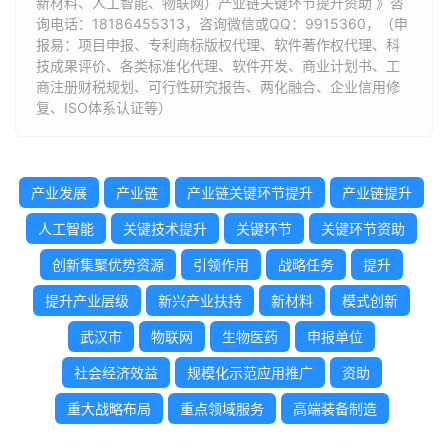
新材料、人工智能、物联网）产业链关键环节提升资助 》咨
询电话：
18186455313
，咨询微信或QQ：9915360，（申
报易：项目申报、专利商标版权代理、软件著作权代理、科
技成果评价、各类标准化代理、软件开发、商业计划书、工
商注册财税规划、可行性研究报告、两化融合、企业信用修
复、ISO体系认证等）
产业发展
产业链
产业链关键环节提升
产业链提升
人工智能
关键技术提升
关键环节
关键环节资助
创新集聚优势资源
引领作用
战略任务
提升
提升产业层级
新兴产业扶持
新材料
模式创新
武汉市
物联网
生物医药
申报单位
社会经济效益
规模化示范应用推广
资助
重大战略布局
重点领域服务
高端装备制造