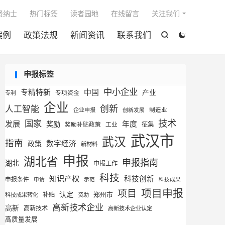

贤纳士
热门标签
读者园地
在线留言
关注我们
案例
政策法规
新闻资讯
联系我们


申报标签
中小企业
专精特新
中国
产业
专利
专项资金
企业
创新
人工智能
企业申报
制造业
创新发展
技术
国家
发展
奖励
年度
征集
奖励补贴政策
工业
武汉市
武汉
指南
数字经济
政策
新材料
申报
湖北省
申报指南
湖北
申报工作
科技
知识产权
科技创新
申报条件
申请
示范
科技成果
项目申报
项目
认定
补贴
郑州市
科技成果转化
资助
高新技术企业
高新
高新技术
高新技术企业认定
高质量发展