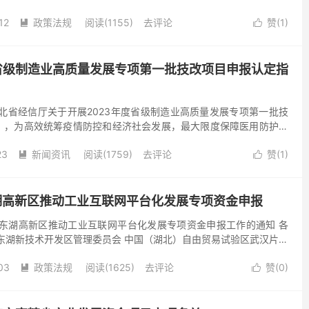
市科技计划项目。 二、验收方式 项目验收工作由市...
12
政策法规
阅读(1155)
去评论
赞(
1
)


度省级制造业高质量发展专项第一批技改项目申报认定指
北省经信厅关于开展2023年度省级制造业高质量发展专项第一批技
》，为高效统筹疫情防控和经济社会发展，最大限度保障医用防护物
率供给，抢抓市场回暖的先机，根据省政府领导指示精神，充...
23
新闻资讯
阅读(1759)
去评论
赞(
1
)


东湖高新区推动工业互联网平台化发展专项资金申报
批东湖高新区推动工业互联网平台化发展专项资金申报工作的通知 各
东湖新技术开发区管理委员会 中国（湖北）自由贸易试验区武汉片区
制造业高质量发展的若干政策的通知》（武新规〔202...
03
政策法规
阅读(1625)
去评论
赞(
0
)

