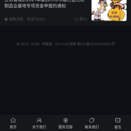
制造业基地专项资金申报的通知
政策法规
阅读(1830)
赞(
1
)


© 2010-2026
申报易
QYV.CN
网络
鄂ICP备2022002854号





首页
关于我们
服务范围
联系我们
留言