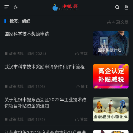




标签：组织
共 4 篇文章
国家科学技术奖励申请
政策法规
阅读(2034)
赞(
3
)


武汉市科学技术奖励申请条件和评审流程
政策法规
阅读(1595)
赞(
1
)


关于组织申报东西湖区2022年工业技术改
造项目补贴资金的通知
政策法规
阅读(1574)
赞(
0
)


江苏省组织2021年度苏州市市级打造先进