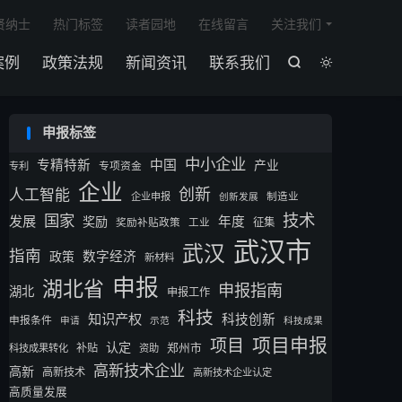

贤纳士
热门标签
读者园地
在线留言
关注我们
案例
政策法规
新闻资讯
联系我们


申报标签
中小企业
专精特新
中国
产业
专利
专项资金
企业
创新
人工智能
企业申报
制造业
创新发展
技术
国家
发展
奖励
年度
征集
奖励补贴政策
工业
武汉市
武汉
指南
数字经济
政策
新材料
申报
湖北省
申报指南
湖北
申报工作
科技
知识产权
科技创新
申报条件
申请
示范
科技成果
项目申报
项目
认定
补贴
郑州市
科技成果转化
资助
高新技术企业
高新
高新技术
高新技术企业认定
高质量发展