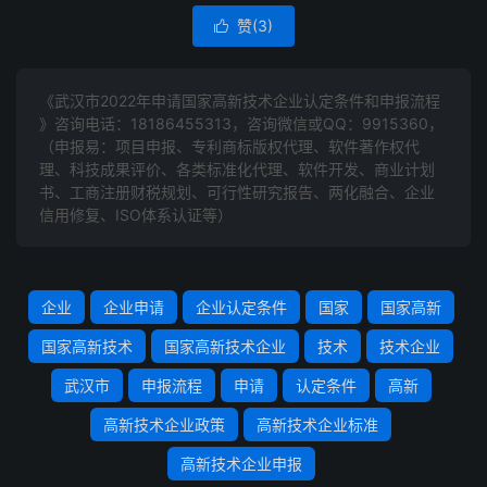
赞(
3
)

《武汉市2022年申请国家高新技术企业认定条件和申报流程
》咨询电话：
18186455313
，咨询微信或QQ：9915360，
（申报易：项目申报、专利商标版权代理、软件著作权代
理、科技成果评价、各类标准化代理、软件开发、商业计划
书、工商注册财税规划、可行性研究报告、两化融合、企业
信用修复、ISO体系认证等）
企业
企业申请
企业认定条件
国家
国家高新
国家高新技术
国家高新技术企业
技术
技术企业
武汉市
申报流程
申请
认定条件
高新
高新技术企业政策
高新技术企业标准
高新技术企业申报