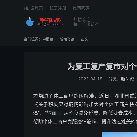
Hi, 请登录
我要注册
找回密码
热情欢迎
每一位来访者
当前位置：
申报易
新闻资讯
正文


为复工复产复市对个
2022-04-18
分类：
新闻资
为帮助个体工商户纾困解难，近日，湖北省武
《关于积极应对疫情影响加大对个体工商户扶持
渴”、“输血”，从阶段减免税费、降低要素成
帮助个体工商户克服疫情影响，提升渡过难关的