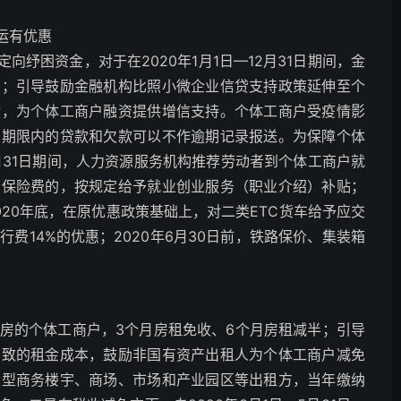
运有优惠
向纾困资金，对于在2020年1月1日—12月31日期间，金
息；引导鼓励金融机构比照小微企业信贷支持政策延伸至个
金，为个体工商户融资提供增信支持。个体工商户受疫情影
定期限内的贷款和欠款可以不作逾期记录报送。为保障个体
2月31日期间，人力资源服务机构推荐劳动者到个体工商户就
会保险费的，按规定给予就业创业服务（职业介绍）补贴；
20年底，在原优惠政策基础上，对二类ETC货车给予应交
行费14%的优惠；2020年6月30日前，铁路保价、集装箱
房的个体工商户，3个月房租免收、6个月房租减半；引导
导致的租金成本，鼓励非国有资产出租人为个体工商户减免
大型商务楼宇、商场、市场和产业园区等出租方，当年缴纳