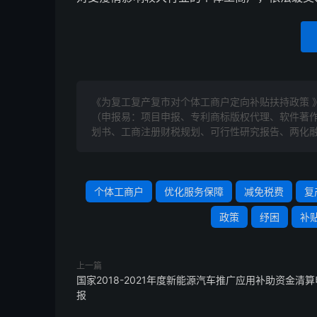
《为复工复产复市对个体工商户定向补贴扶持政策 
（申报易：项目申报、专利商标版权代理、软件著
划书、工商注册财税规划、可行性研究报告、两化融
个体工商户
优化服务保障
减免税费
复
政策
纾困
补
上一篇
国家2018-2021年度新能源汽车推广应用补助资金清算
报