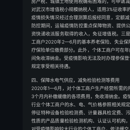
房产税、城镇土地使用税确有困难的，可申请减免
对武汉市增值税小规模纳税人，适用3%征收率
疫情损失情况经过合理测算后报经同意，定额减
防控期间，运输疫情防控重点保障物资、提供
资快递收派服务取得的收入，免征增值税。三
工商户2020年2—6月的基本养老保险、失业保
疗保险单位缴费部分。此外，个体工商户可在年
间免收滞纳金。受疫情影响无法及时办理参保登
规定享受相关待遇。
四、保障水电气供应，减免检验检测等费用
2020年1—6月，对个体工商户生产经营所需
3个月内补缴缓缴的各项费用，免收滞纳金。疫
行业个体工商户的水、电、气价格参照相关规
停征特种设备检验检测费、计量器具检定费、
性质的产品质量检验检测机构、认证认可机构
对受疫情影响较大行业的个体工商户，依法缓交