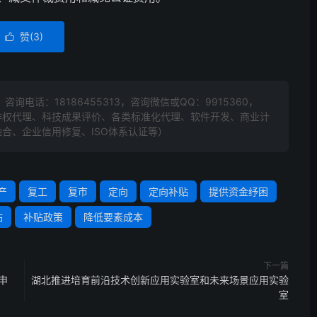
赞(
3
)

》咨询电话：
18186455313
，咨询微信或QQ：9915360，
作权代理、科技成果评价、各类标准化代理、软件开发、商业计
合、企业信用修复、ISO体系认证等）
产
复工
复市
定向
定向补贴
提供资金纾困
贴
补贴政策
降低要素成本
下一篇
申
湖北推进培育前沿技术创新应用实验室和未来场景应用实验
室