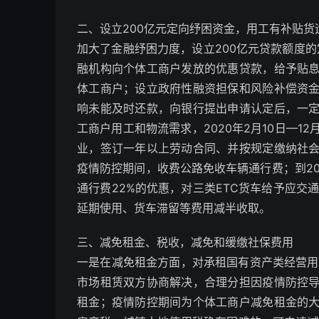
二、设立200亿元定向纾困资金，用工有补贴货
加大了金融纾困力度，设立200亿元贷款额度的定
融机构向个体工商户发放的优惠贷款，给予贴
体工商户；设立政府性融资担保和风险补偿资
响未能及时还款，向银行提出申请认定后，一
工商户用工和物流需求，2020年2月10日—1
业，签订一年以上劳动合同、并按规定缴纳社
疫情防控期间，收费公路免收车辆通行费；到20
通行费22%的优惠，对三类ETC货车给予应交通
延期使用、货车滞留等费用减半收取。
三、减免租金、税收，减免和缓缴社保费用
一是在减免租金方面，对承租国有资产类经营用
市场租赁双方协商解决，合理分担因疫情防控
租金；疫情防控期间为个体工商户减免租金的