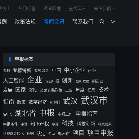

贤纳士
热门标签
读者园地
在线留言
关注我们
案例
政策法规
新闻资讯
联系我们


申报标签
中小企业
专精特新
中国
产业
专利
专项资金
企业
创新
人工智能
企业申报
制造业
创新发展
技术
国家
发展
奖励
年度
征集
奖励补贴政策
工业
武汉市
武汉
指南
数字经济
政策
新材料
申报
湖北省
申报指南
湖北
申报工作
科技
知识产权
科技创新
申报条件
申请
示范
科技成果
项目申报
项目
认定
补贴
郑州市
科技成果转化
资助