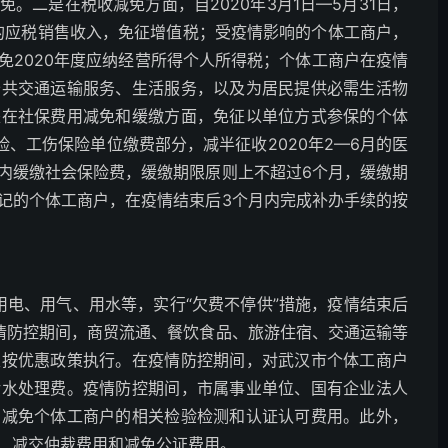
。二是在税收减免方面，自2020年3月1日—5月31日，
的应税销售收入，免征增值税；受疫情影响的个体工商户，
免2020年度应纳经营所得个人所得税；个体工商户在疫情
公共交通运输服务、生活服务，以及为居民提供必需生活物
是在社保费用减免和缓缴方面，免征以单位方式参保的个体
险、工伤保险单位缴费部分，减半征收2020年2—6月的医
内缓缴社会保险费，缓缴期限原则上不超过6个月，缓缴期
记的个体工商户，在疫情结束后3个月内完成补办手续的按
的用电、用气、用水等，实行“欠费不停供”措施，疫情结束后
情防控期间，商贸流通、餐饮食品、旅游住宿、交通运输等
定按优惠政策执行。在疫情防控期间，对武汉市个体工商户
污水处理费。疫情防控期间，市属事业单位、国有企业法人
，减免个体工商户的相关检验检测和认证认可费用。此外，
、减交仲裁费用和减免公证费用。