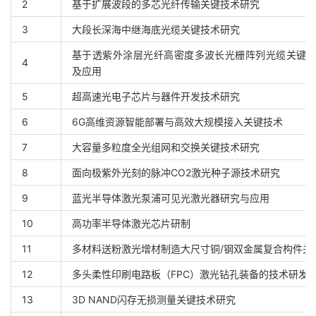
2
基于扩展波段的多芯光纤传输关键技术研究
3
大段长深海中继海底光缆关键技术研究
基于透紫外涂层光纤高密度多波长光栅阵列光缆关键
4
及应用
5
超高速光电子芯片与器件开发技术研究
6
6G高维资源智能部署与高效大规模接入关键技术
7
大容量多粒度全光组网和交换关键技术研究
8
面向极紫外光刻的脉冲CO2激光种子源技术研究
9
蓝光半导体激光泵浦可见光激光器研究与应用
10
高功率半导体激光芯片研制
11
多材料送粉激光增材制造大尺寸铜/钢双金属复合构件关
12
多头柔性印刷电路板（FPC）激光钻孔装备的技术研发
13
3D NAND闪存无损测量关键技术研究