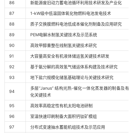
86
新能源废旧动力蓄电池循环利用技术研发及产业化
87
1-kW级中低温固体氧化物燃料电池发电技术
88
质子交换膜燃料电池低成本催化剂制备及应用研究
89
PEM电解水制氢关键技术及示范系统
90
高效甲醇重整在线制氢关键技术研究
91
大容量高安全有机液体储运氢关键技术研发
92
基于氨分解的高效氢气储运体系构建及技术研究
93
地下盐穴规模化储氢基础理论与关键技术研究
多层“Janus” 结构光热-催化一体化蒸发器的制备及有
94
化关键技术
95
高效率高稳定性有机太阳电池研制
96
室温快速印刷制备大面积钙钛矿模组
97
分布式变速抽水蓄能机组技术及示范应用