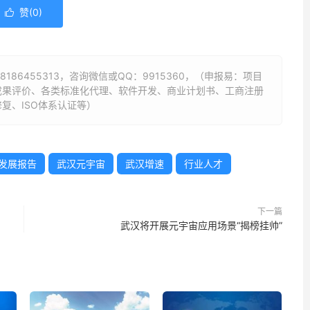
赞(
0
)

18186455313
，咨询微信或QQ：9915360，（申报易：项目
成果评价、各类标准化代理、软件开发、商业计划书、工商注册
复、ISO体系认证等）
发展报告
武汉元宇宙
武汉增速
行业人才
下一篇
武汉将开展元宇宙应用场景“揭榜挂帅”