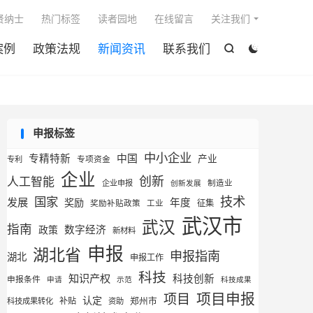

贤纳士
热门标签
读者园地
在线留言
关注我们
案例
政策法规
新闻资讯
联系我们


申报标签
中小企业
专精特新
中国
产业
专利
专项资金
企业
创新
人工智能
企业申报
制造业
创新发展
技术
国家
发展
奖励
年度
征集
奖励补贴政策
工业
武汉市
武汉
指南
数字经济
政策
新材料
申报
湖北省
申报指南
湖北
申报工作
科技
知识产权
科技创新
申报条件
申请
示范
科技成果
项目申报
项目
认定
补贴
郑州市
科技成果转化
资助