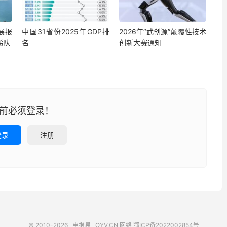
展报
中国31省份2025年GDP排
2026年“武创源”颠覆性技术
梯队
名
创新大赛通知
前必须登录！
登录
注册
© 2010-2026
申报易
QYV.CN
网络
鄂ICP备2022002854号