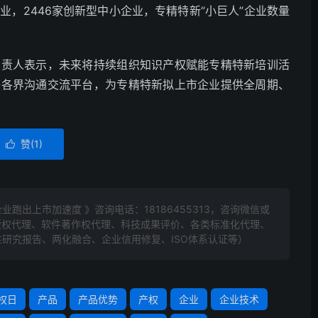
企业，2446家创新型中小企业，专精特新“小巨人”企业数量
负责人表示，未来将持续组织知识产权赋能专精特新培训活
等各界沟通交流平台，为专精特新拟上市企业提供全周期、
赞(
1
)

业跑出上市加速度 》咨询电话：
18186455313
，咨询微信或
标版权代理、软件著作权代理、科技成果评价、各类标准化代理、
研究报告、两化融合、企业信用修复、ISO体系认证等）
权日
产品
产品优势
产权
企业
企业技术