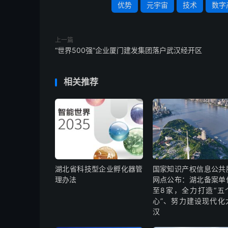
优势
元宇宙
技术
数字
上一篇
“世界500强”企业厦门建发集团落户武汉经开区
相关推荐
湖北省科技型企业孵化器管
国家知识产权信息公共
理办法
网点公布：湖北备案单
至8家，全力打造“五
心”、努力建设现代化
汉