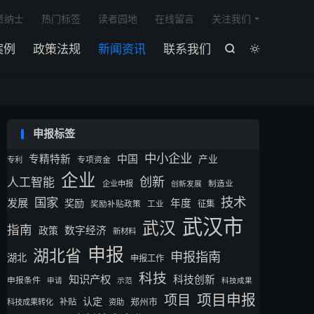

贤纳士
热门标签
读者园地
在线留言
关注我们
案例
政策法规
新闻资讯
联系我们


申报标签
中小企业
专精特新
中国
产业
专利
专项资金
企业
创新
人工智能
企业申报
制造业
创新发展
技术
国家
发展
奖励
年度
征集
奖励补贴政策
工业
武汉市
武汉
指南
数字经济
政策
新材料
申报
湖北省
申报指南
湖北
申报工作
科技
知识产权
科技创新
申报条件
申请
示范
科技成果
项目申报
项目
认定
补贴
郑州市
科技成果转化
资助