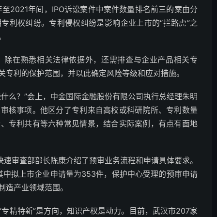
至2021年间，IPO诉讼案件中案件数量排名前三的案由分
专利权纠纷。专利侵权纠纷是影响企业上市的“拦路虎”之
。
，除在熟悉相关法律依据外，还需排查与企业产品相关专
关专利的保护范围，并以此确定风险等级和应对措施。
些什么？”会上，中金国际金融股份有限公司执行总经理朱明
点审核事项。他区分了专利来自高校或科研院所、专利数量
纷、专利共有等六种常见情景，结合实际案例，有点有面地
）快速审查部部长陈康介绍了预审业务流程和申请具体要求。
其中拟上市企业申请量为353件，保护中心受理的预审申请
制造产业领域范围。
专精特新”是方向，知识产权是动力。目前，武汉市207家