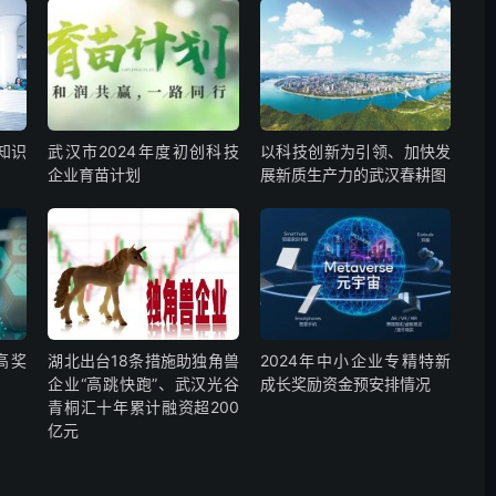
知识
武汉市2024年度初创科技
以科技创新为引领、加快发
企业育苗计划
展新质生产力的武汉春耕图
高奖
湖北出台18条措施助独角兽
2024年中小企业专精特新
企业“高跳快跑”、武汉光谷
成长奖励资金预安排情况
青桐汇十年累计融资超200
亿元