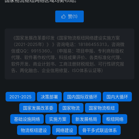
国家物流枢纽网络区域均衡布局。
赞(
1
)

《国家发展改革委印发《国家物流枢纽网络建设实施方案
（2021-2025年）》 》咨询电话：
18186455313
，咨询微
信或QQ：9915360，（申报易：项目申报、专利商标版权
代理、软件著作权代理、科技成果评价、各类标准化代理、
软件开发、商业计划书、工商注册财税规划、可行性研究报
告、两化融合、企业信用修复、ISO体系认证等）
2021-2025
决策部署
国内国际双循环
国内大循环
国家发展改革委
国家物流
国家物流枢纽
基础设施网络
实施方案
新发展格局
枢纽网络
物流枢纽建设
网络建设
骨干多式联运体系